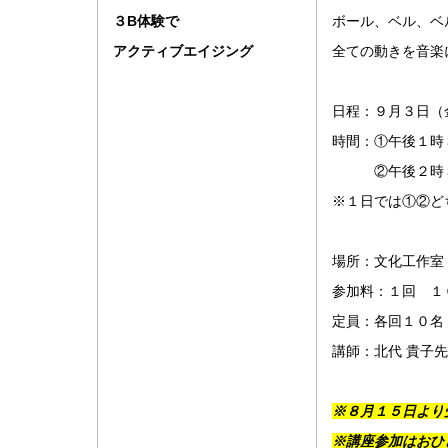
３B体験で
ボール、ベル、ベ
アクティブエイジング
全ての動きを音楽
日程：９月３日（
時間：①午後１時
②午後２時３
※１日では①②ど
場所：文化工作室
参加料：１回 １
定員：各回１０名
講師：北代 貴子
※８月１５日より
※講座参加はおひ