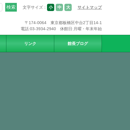
文字サイズ：
小
中
大
サイトマップ
〒174-0064 東京都板橋区中台2丁目14-1
電話:03-3934-2940 休館日:月曜・年末年始
リンク
館長ブログ