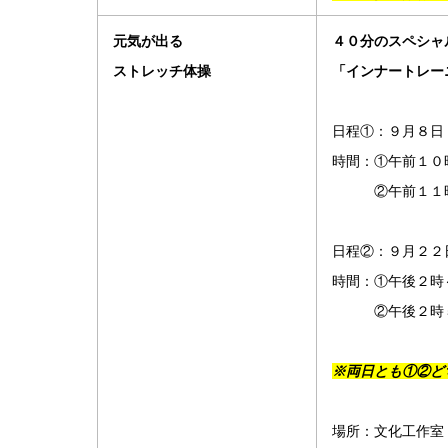
元気が出る
４０分のスペシャ
ストレッチ体操
「インナートレー
日程①：９月８日
時間：①午前１０
②午前１１時
日程②：９月２２
時間：①午後２時
②午後２時５
※両日とも①②ど
場所：文化工作室