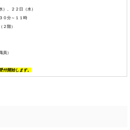
水）、２２日（水）
３０分～１１時
（２階）
職員）
受付開始します。