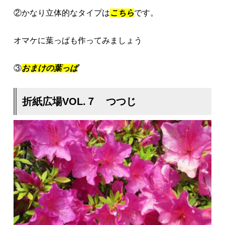
②かなり立体的なタイプは
こちら
です。
オマケに葉っぱも作ってみましょう
③
おまけの葉っぱ
折紙広場VOL.７ つつじ