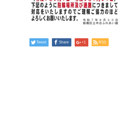
Tweet
Share
+1
RSS