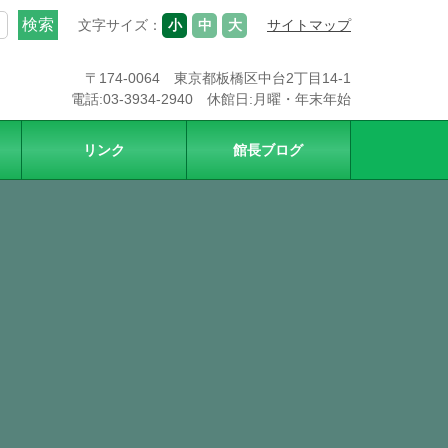
文字サイズ：
小
中
大
サイトマップ
〒174-0064 東京都板橋区中台2丁目14-1
電話:03-3934-2940 休館日:月曜・年末年始
リンク
館長ブログ