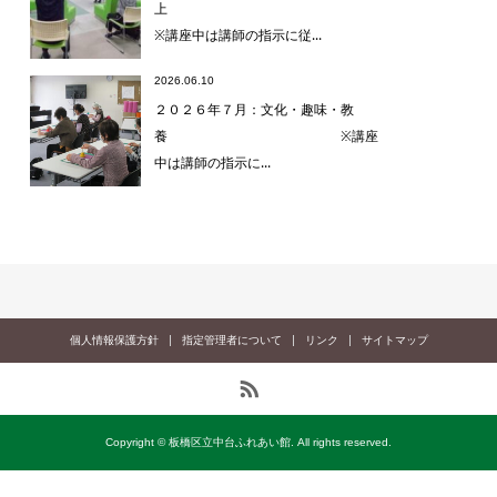
上
※講座中は講師の指示に従...
2026.06.10
２０２６年７月：文化・趣味・教
養 ※講座
中は講師の指示に...
個人情報保護方針
指定管理者について
リンク
サイトマップ
Copyright © 板橋区立中台ふれあい館. All rights reserved.