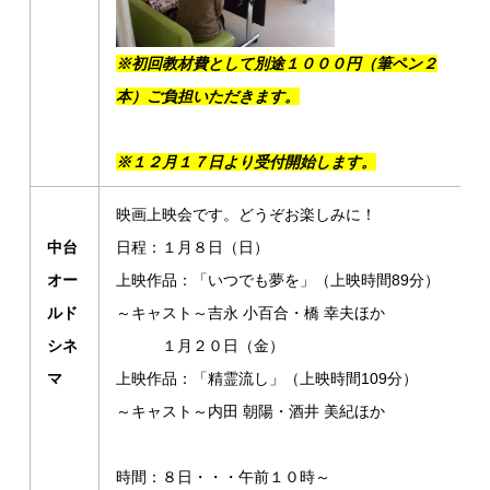
※初回教材費として別途１０００円（筆ペン２
本）ご負担いただきます。
※１２月１７日より受付開始します。
映画上映会です。どうぞお楽しみに！
中台
日程：１月８日（日）
オー
上映作品：「いつでも夢を」（上映時間89分）
ルド
～キャスト～吉永 小百合・橋 幸夫ほか
シネ
１月２０日（金）
マ
上映作品：「精霊流し」（上映時間109分）
～キャスト～内田 朝陽・酒井 美紀ほか
時間：８日・・・午前１０時～