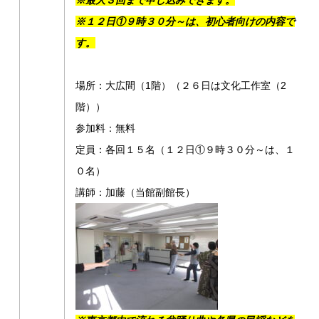
※
最大３回まで申し込みできます。
※１２日①９時３０分～は、初心者向けの内容で
す。
場所：大広間（1階）（２６日は文化工作室（2
階））
参加料：無料
定員：各回１５名（１２日①９時３０分～は、１
０名）
講師：加藤（当館副館長）