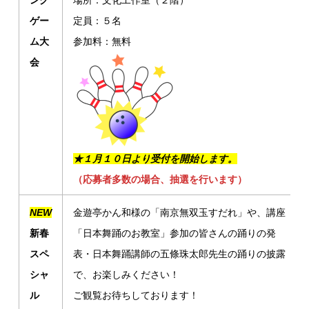
ング
場所：文化工作室（２階）
ゲー
定員：５名
ム大
参加料：無料
会
★１月１０日より受付を開始します。
（応募者多数の場合、抽選を行います）
NEW
金遊亭かん和様の「南京無双玉すだれ」や、講座
新春
「日本舞踊のお教室」参加の皆さんの踊りの発
スペ
表・日本舞踊講師の五條珠太郎先生の踊りの披露
シャ
で、お楽しみください！
ル
ご観覧お待ちしております！