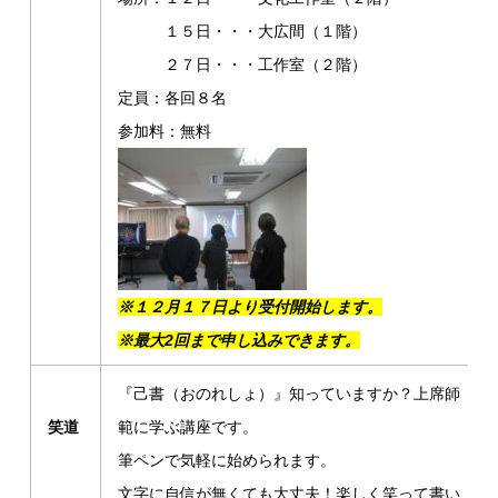
１５日・・・大広間（１階）
２７日・・・工作室（２階）
定員：各回８名
参加料：無料
※１２月１７日より受付開始します。
※
最大2回まで申し込みできます。
『己書（おのれしょ）』知っていますか？上席師
笑道
範に学ぶ講座です。
筆ペンで気軽に始められます。
文字に自信が無くても大丈夫！楽しく笑って書い