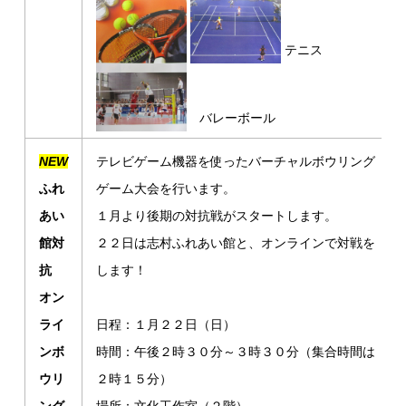
テニス
バレーボール
NEW
テレビゲーム機器を使ったバーチャルボウリング
ふれ
ゲーム大会を行います。
あい
１月より後期の対抗戦がスタートします。
館対
２２日は志村ふれあい館と、オンラインで対戦を
抗
します！
オン
ライ
日程：１月２２日（日）
ンボ
時間：午後２時３０分～３時３０分（集合時間は
ウリ
２時１５分）