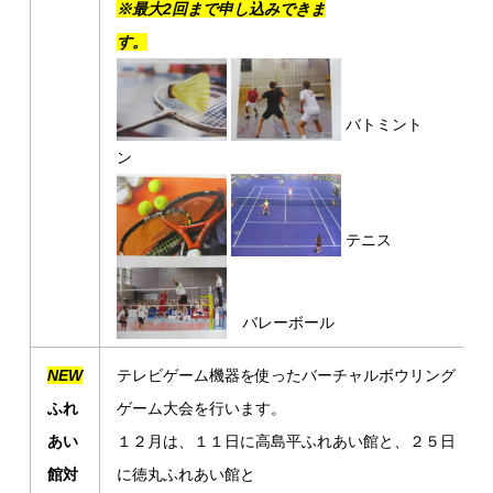
※
最大2回まで申し込みできま
す。
バトミント
ン
テニス
バレーボール
NEW
テレビゲーム機器を使ったバーチャルボウリング
ふれ
ゲーム大会を行います。
あい
１２月は、１１日に高島平ふれあい館と、２５日
館対
に徳丸ふれあい館と