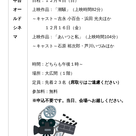
中台
日程：１２月４日（日）
オー
上映作品：「潮騒」（上映時間82分）
ルド
～キャスト～吉永 小百合・浜田 光夫ほか
シネ
１２月１６日（金）
マ
上映作品：「あいつと私」（上映時間104分）
～キャスト～石原 裕次郎・芦川いづみほか
時間：どちらも午後１時～
場所：大広間（１階）
定員：先着２３名
（席取りはご遠慮ください）
参加料：無料
※申込不要です。当日、会場へお越しください。