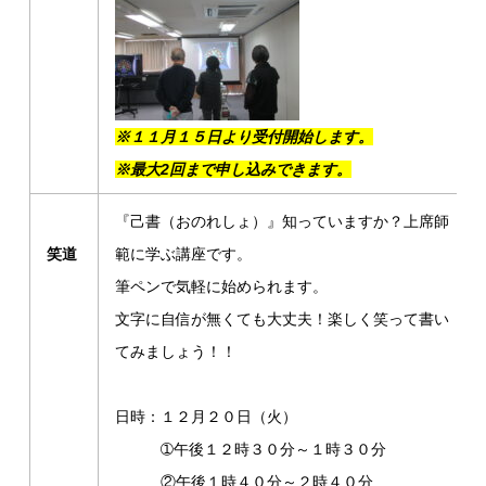
※１１月１５日より受付開始します。
※
最大2回まで申し込みできます。
『己書（おのれしょ）』知っていますか？上席師
笑道
範に学ぶ講座です。
筆ペンで気軽に始められます。
文字に自信が無くても大丈夫！楽しく笑って書い
てみましょう！！
日時：１２月２０日（火）
➀午後１２時３０分～１時３０分
②午後１時４０分～２時４０分