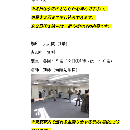
時４５分
※各日①か②のどちらかを選んで下さい。
※
最大３回まで申し込みできます。
※２日①１時～は、初心者向けの内容です。
場所：大広間（1階）
参加料：無料
定員：各回１５名（２日①1時～は、１０名）
講師：加藤（当館副館長）
※東京都内で流れる盆踊り曲や各県の民謡などを