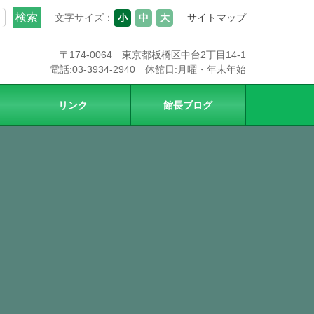
文字サイズ：
小
中
大
サイトマップ
〒174-0064 東京都板橋区中台2丁目14-1
電話:03-3934-2940 休館日:月曜・年末年始
リンク
館長ブログ