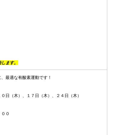
始します。
に、最適な有酸素運動です！
１０日（木）、１７日（木）、２４日（木）
：００
）