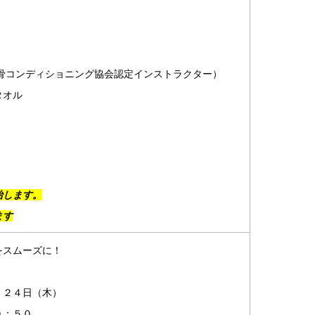
背骨コンディショニング協会認定インストラクター）
タオル
始します。
ます
をスムーズに！
、２４日（木）
０：５０