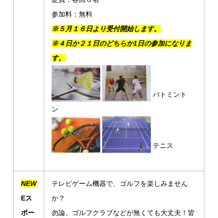
参加料：無料
※５月１６日より受付開始します。
※
４
日か２１日のどちらか1日の参加になりま
す。
バトミント
ン
テニス
NEW
テレビゲーム機器で、ゴルフを楽しみません
Eス
か？
ポー
勿論、ゴルフクラブなどが無くても大丈夫！
皆