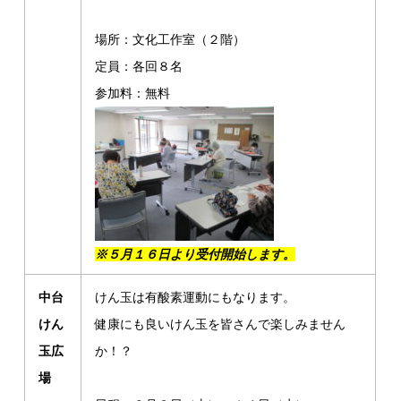
場所：文化工作室（２階）
定員：各回８名
参加料：無料
※５月１６日より受付開始します。
中台
けん玉は有酸素運動にもなります。
けん
健康にも良いけん玉を皆さんで楽しみません
玉広
か！？
場