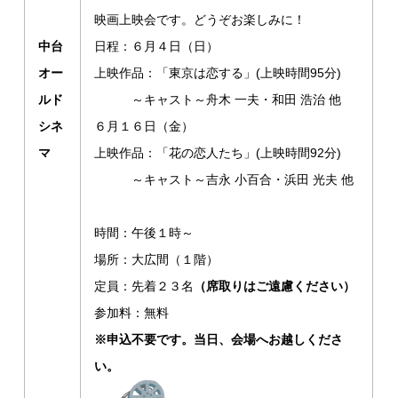
映画上映会です。どうぞお楽しみに！
中台
日程：６月４日（日）
オー
上映作品：「東京は恋する」(上映時間95分)
ルド
～キャスト～舟木 一夫・和田 浩治 他
シネ
６月１６日（金）
マ
上映作品：「花の恋人たち」(上映時間92分)
～キャスト～吉永 小百合・浜田 光夫 他
時間：午後１時～
場所：大広間（１階）
定員：先着２３名
（席取りはご遠慮ください）
参加料：無料
※申込不要です。当日、会場へお越しくださ
い。