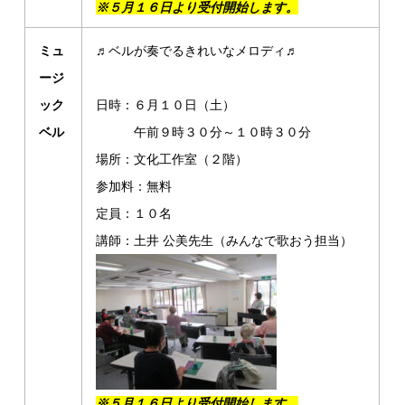
※５月１６日より受付開始します。
ミュ
♬ベルが奏でるきれいなメロディ♬
ージ
ック
日時：６月１０日（土）
ベル
午前９時３０分～１０時３０分
場所：文化工作室（２階）
参加料：無料
定員：１０名
講師：土井 公美先生（みんなで歌おう担当）
※５月１６日より受付開始します。