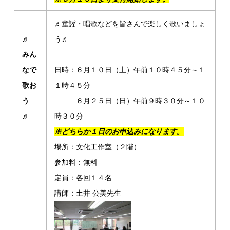
♬童謡・唱歌などを皆さんで楽しく歌いましょ
♬
う♬
みん
なで
日時：６月１０日（土）午前１０時４５分～１
歌お
１時４５分
う
６月２５日（日）午前９時３０分～１０
♬
時３０分
※どちらか１日のお申込みになります。
場所：文化工作室（２階）
参加料：無料
定員：各回１４名
講師：土井 公美先生