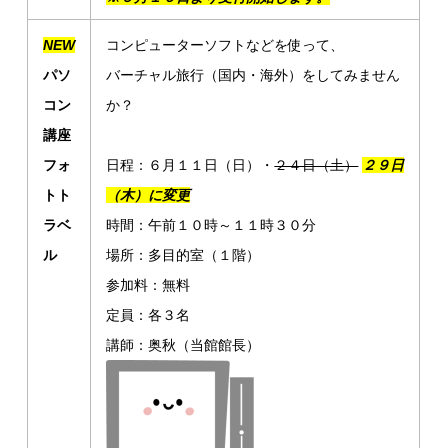
NEW
コンピューターソフトなどを使って、
パソ
バーチャル旅行（国内・海外）をしてみません
コン
か？
講座
フォ
日程：６月１１日（日）・
２４日（土）
２９日
トト
（木）に変更
ラベ
時間：午前１０時～１１時３０分
ル
場所：多目的室（１階）
参加料：無料
定員：各３名
講師：奥秋（当館館長）