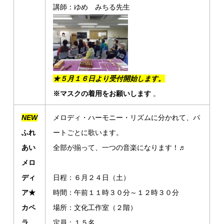
講師：ゆめ みちる先生
★５月１６日より受付開始します。
※マスクの着用をお願いします
。
NEW
メロディ・ハーモニー・リズムに分かれて、パ
ふれ
ートごとに歌います。
あい
全部が揃って、一つの音楽になります！♬
メロ
ディ
日程：６月２４日（土）
ア★
時間：午前１１時３０分～１２時３０分
カペ
場所：文化工作室（２階）
ラ
定員：１５名