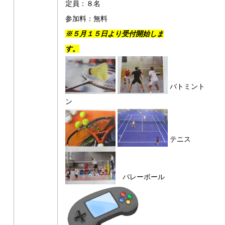
定員：８名
参加料：無料
※５月１５日より受付開始しま
す。
バトミント
ン
テニス
バレーボール