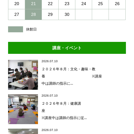
20
21
22
23
24
25
26
27
28
29
30
休館日
講座・イベント
2026.07.10
２０２６年８月：文化・趣味・教
養 ※講座
中は講師の指示に...
2026.07.10
２０２６年８月：健康講
座
※講座中は講師の指示に従...
2026.07.10