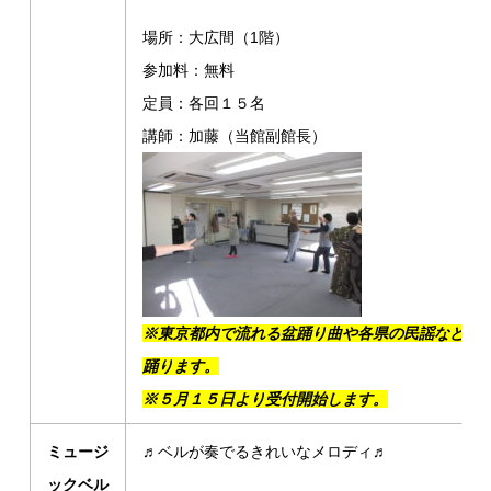
場所：大広間（1階）
参加料：無料
定員：各回１５名
講師：加藤（当館副館長）
※東京都内で流れる盆踊り曲や各県の民謡などを
踊ります。
※５月１５日より受付開始します。
ミュージ
♬ベルが奏でるきれいなメロディ♬
ックベル