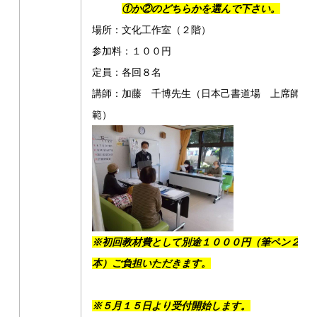
①か②のどちらかを選んで下さい。
場所：文化工作室（２階）
参加料：１００円
定員：各回８名
講師：加藤 千博先生（日本己書道場 上席師
範）
※初回教材費として別途１０００円（筆ペン２
本）ご負担いただきます。
※５月１５日より受付開始します。