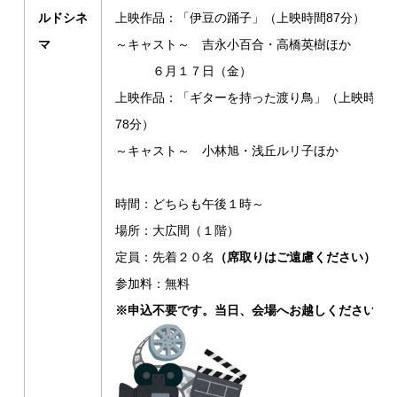
ルドシネ
上映作品：「伊豆の踊子」（上映時間87分）
マ
～キャスト～ 吉永小百合・高橋英樹ほか
６月１７日（金）
上映作品：「ギターを持った渡り鳥」（上映時間
78分）
～キャスト～ 小林旭・浅丘ルリ子ほか
時間：どちらも午後１時～
場所：大広間（１階）
定員：先着２０名
（席取りはご遠慮ください）
参加料：無料
※申込不要です。当日、会場へお越しください。