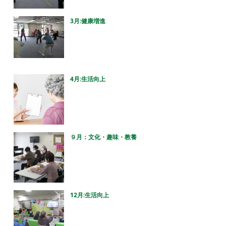
3月:健康増進
4月:生活向上
９月：文化・趣味・教養
12月:生活向上