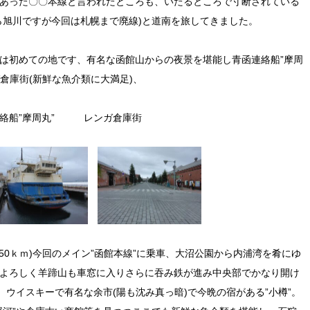
あった〇〇本線と言われたところも、いたるところで寸断されている
ら旭川ですが今回は札幌まで廃線)と道南を旅してきました。
は初めての地です、有名な函館山からの夜景を堪能し青函連絡船”摩周
倉庫街(新鮮な魚介類に大満足)、
”摩周丸” レンガ倉庫街
50ｋｍ)今回のメイン”函館本線”に乗車、大沼公園から内浦湾を肴にゆ
よろしく羊蹄山も車窓に入りさらに吞み鉄が進み中央部でかなり開け
、ウイスキーで有名な余市(陽も沈み真っ暗)で今晩の宿がある”小樽”。