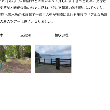
つつお決まりの時計台と大通公園ダメ押しにすすきのと足早に見なが
支笏湖と軽便鉄道の歴史に感動、特に支笏湖の透明感にはびっくり、
族館へ淡水魚の水族館で千歳川の中が実際に見れる施設でリアルな魚影
の夏のツアーは終了となりました。
ラ並木 支笏湖 柱状節理