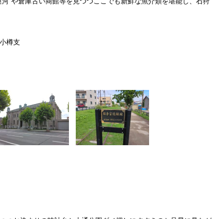
運河”や倉庫古い商館等を見つつここでも新鮮な魚介類を堪能し、石狩
小樽支