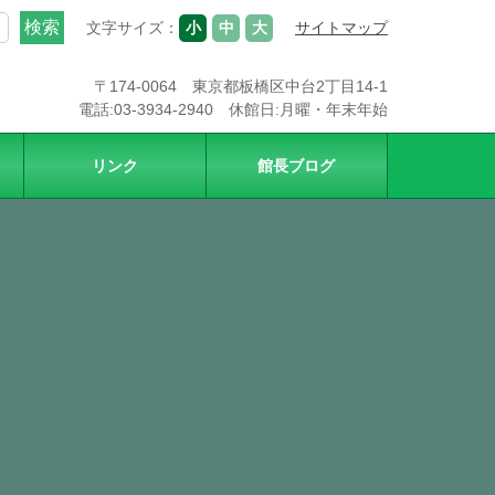
文字サイズ：
小
中
大
サイトマップ
〒174-0064 東京都板橋区中台2丁目14-1
電話:03-3934-2940 休館日:月曜・年末年始
リンク
館長ブログ