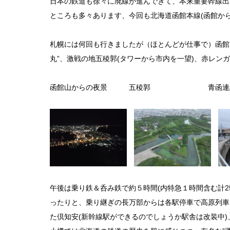
日本の鉄道も徐々に廃線が進んできて、本来重要幹線出
ところも多々あります、今回も北海道函館本線(函館か
札幌には何回も行きましたが（ほとんどが仕事で）函館
丸”、激戦の地五稜郭(タワーから市内を一望)、赤レンガ
函館山からの夜景 五稜郭 青函連絡船
午後は乗り鉄＆呑み鉄で約５時間(内特急１時間含む計2
ったりと、乗り継ぎの長万部からは各駅停車で高原列車
た倶知安(新幹線駅ができるのでしょうか駅舎は改装中)