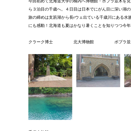
今回初めて北海道大学の構内へ博物館・ポプラ並木を見
ら３泊目の千歳へ。４日目は日本でにがん目に深い湖の
旅の締めは支笏湖から長rウェ出ている千歳川にある水
にも感動！北海道も夏はかなり暑くことを知りつつ今年
クラーク博士 北大博物館 ポプ